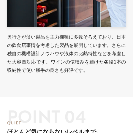
奥行きが薄い製品を主力機種に多数そろえており、日本
の飲食店事情を考慮した製品を展開しています。さらに
独自の機構設計ノウハウや液体の比熱特性などを考慮し
た大容量対応です。ワインの俵積みを避けた各段1本の
収納性で使い勝手の良さも好評です。
POINT 04
Q
U
I
E
T
ほとんど気にならないレベルまで、