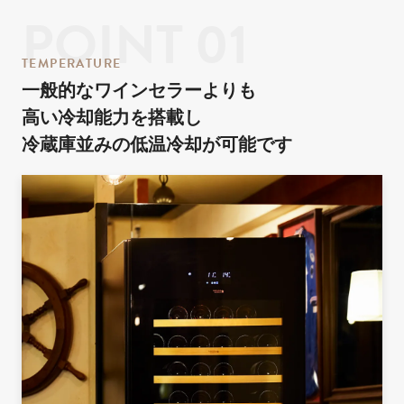
POINT 01
T
E
M
P
E
R
A
T
U
R
E
一般的なワインセラーよりも
高い冷却能力を搭載し
冷蔵庫並みの
低温冷却が可能です