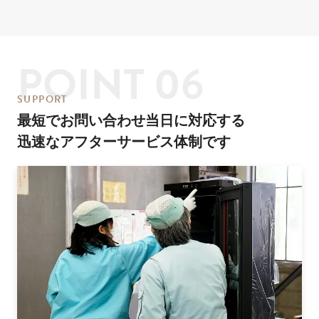
POINT 06
S
U
P
P
O
R
T
最短でお問い合わせ当日に対応する
迅速なアフターサービス体制です