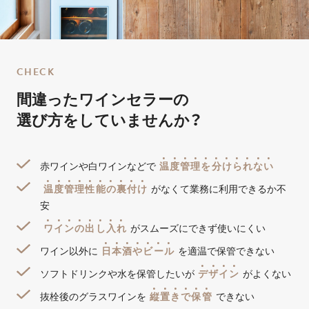
C
H
E
C
K
間違ったワインセラーの
選び方をしていませんか？
温
度
管
理
を
分
け
ら
れ
な
い
赤ワインや白ワインなどで
温
度
管
理
性
能
の
裏
付
け
がなくて業務に利用できるか不
安
ワ
イ
ン
の
出
し
入
れ
がスムーズにできず使いにくい
日
本
酒
や
ビ
ー
ル
ワイン以外に
を適温で保管できない
デ
ザ
イ
ン
ソフトドリンクや水を保管したいが
がよくない
縦
置
き
で
保
管
抜栓後のグラスワインを
できない