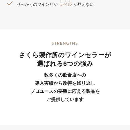
ラ
ベ
ル
せっかくのワインだが
が見えない
S
T
R
E
N
G
T
H
S
さくら製作所のワインセラーが
選ばれる6つの強み
数多くの飲食店への
導入実績から改善を繰り返し
プロユースの要望に応える製品を
ご提供しています